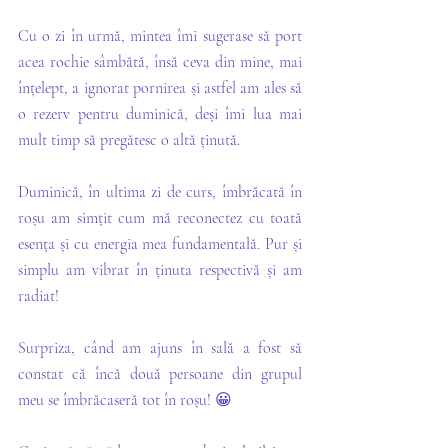
Cu o zi în urmă, mintea îmi sugerase să port 
acea rochie sâmbătă, însă ceva din mine, mai 
înțelept, a ignorat pornirea și astfel am ales să 
o rezerv pentru duminică, deși îmi lua mai 
mult timp să pregătesc o altă ținută. 
Duminică, în ultima zi de curs, îmbrăcată în 
roșu am simțit cum mă reconectez cu toată 
esența și cu energia mea fundamentală. Pur și 
simplu am vibrat în ținuta respectivă și am 
radiat! 
Surpriza, când am ajuns în sală a fost să 
constat că încă două persoane din grupul 
meu se îmbrăcaseră tot în roșu! 😀