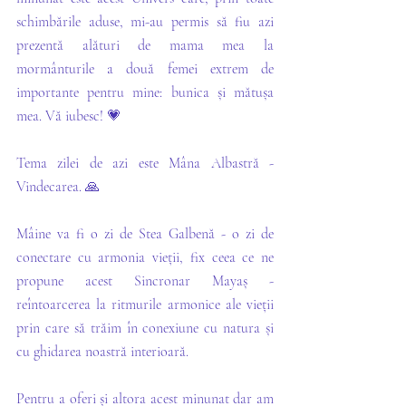
schimbările aduse, mi-au permis să fiu azi 
prezentă alături de mama mea la 
mormânturile a două femei extrem de 
importante pentru mine: bunica și mătușa 
mea. Vă iubesc! 💗
Tema zilei de azi este Mâna Albastră - 
Vindecarea. 🙏
Mâine va fi o zi de Stea Galbenă - o zi de 
conectare cu armonia vieții, fix ceea ce ne 
propune acest Sincronar Mayaș - 
reîntoarcerea la ritmurile armonice ale vieții 
prin care să trăim în conexiune cu natura și 
cu ghidarea noastră interioară. 
Pentru a oferi și altora acest minunat dar am 