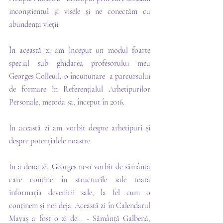
inconștientul și visele și ne conectăm cu 
abundența vieții. 
În această zi am început un modul foarte 
special sub ghidarea profesorului meu 
Georges Colleuil, o încununare  a parcursului 
de formare în Referențialul Arhetipurilor 
Personale, metoda sa, început în 2016. 
În această zi am vorbit despre arhetipuri și 
despre potențialele noastre. 
În a doua zi, Georges ne-a vorbit de sămânța 
care conține în structurile sale toată 
informația devenirii sale, la fel cum o 
conținem și noi deja. Această zi în Calendarul 
Mayaș a fost o zi de... - Sămânță Galbenă, 