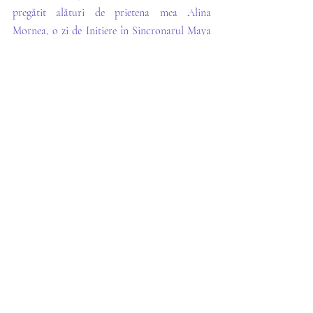
pregătit alături de prietena mea Alina 
Mornea, o zi de Inițiere în Sincronarul Maya 
- în data de 6.11.2022, între orele 10:00 - 18:00. 
Detaliile le găsiți apâsând butonul de mai jos. 
☺️
Detalii Inițiere în Sincronarul Maya
Vă îmbrățișez cu iubire și dorința de a ne 
regăsi fiecare ritmul armonios de a trăi!
Camelia
💗🌟🥰