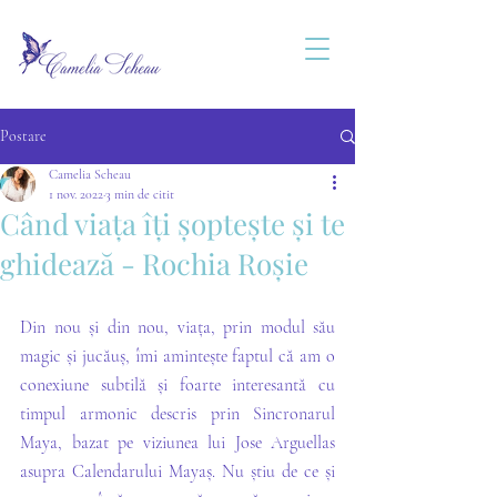
Postare
Camelia Scheau
1 nov. 2022
3 min de citit
Când viața îți șoptește și te
ghidează - Rochia Roșie
Din nou și din nou, viața, prin modul său 
magic și jucăuș, îmi amintește faptul că am o 
conexiune subtilă și foarte interesantă cu 
timpul armonic descris prin Sincronarul 
Maya, bazat pe viziunea lui Jose Arguellas 
asupra Calendarului Mayaș. Nu știu de ce și 