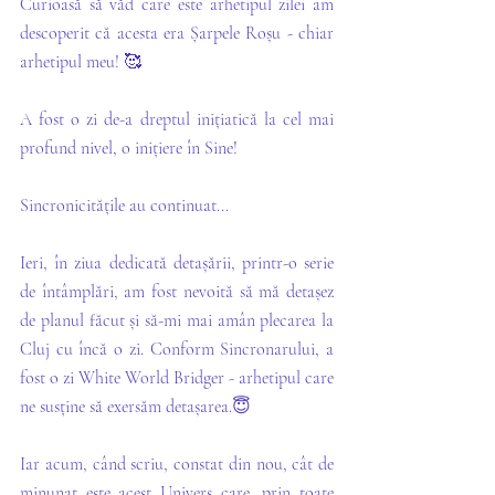
Curioasă să văd care este arhetipul zilei am 
descoperit că acesta era Șarpele Roșu - chiar 
arhetipul meu! 🥰
A fost o zi de-a dreptul inițiatică la cel mai 
profund nivel, o inițiere în Sine!
Sincronicitățile au continuat... 
Ieri, în ziua dedicată detașării, printr-o serie 
de întâmplări, am fost nevoită să mă detașez 
de planul făcut și să-mi mai amân plecarea la 
Cluj cu încă o zi. Conform Sincronarului, a 
fost o zi White World Bridger - arhetipul care 
ne susține să exersăm detașarea.😇
Iar acum, când scriu, constat din nou, cât de 
minunat este acest Univers care, prin toate 