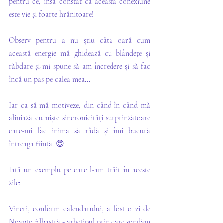
pentru ce, însă constat că această conexiune 
este vie și foarte hrănitoare!
Observ pentru a nu știu câta oară cum 
această energie mă ghidează cu blândețe și 
răbdare și-mi spune să am încredere și să fac 
încă un pas pe calea mea... 
Iar ca să mă motiveze, din când în când mă 
aliniază cu niște sincronicități surprinzătoare 
care-mi fac inima să râdă și îmi bucură 
întreaga ființă. 😍
Iată un exemplu pe care l-am trăit în aceste 
zile:
Vineri, conform calendarului, a fost o zi de 
Noapte Albastră - arhetipul prin care sondăm 