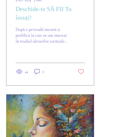
9 oct. 2024
∙
3
min
Deschide-te SĂ FII Tu
însuți!
După o perioadă intensă și
prolifică în care m-am imersat
în studiul uleiurilor esențiale
care mi-a adus muuulte
înțelegeri și revelații...
44
0