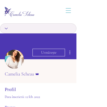
Mai multe acțiuni
Urmărește
Admin
Camelia Scheau
Profil
Data înscrierii: 12 feb. 2022