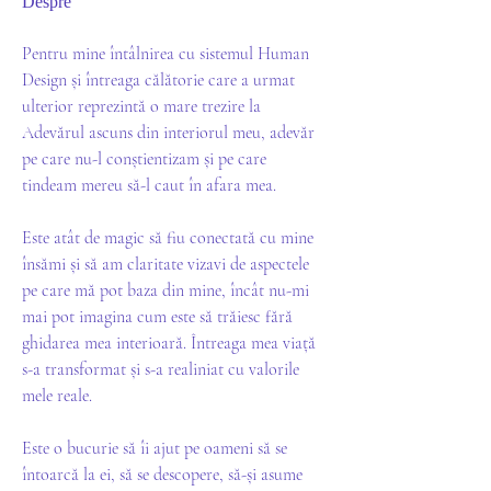
Despre
Pentru mine întâlnirea cu sistemul Human 
Design și întreaga călătorie care a urmat 
ulterior reprezintă o mare trezire la 
Adevărul ascuns din interiorul meu, adevăr 
pe care nu-l conștientizam și pe care 
tindeam mereu să-l caut în afara mea.
Este atât de magic să fiu conectată cu mine 
însămi și să am claritate vizavi de aspectele 
pe care mă pot baza din mine, încât nu-mi 
mai pot imagina cum este să trăiesc fără 
ghidarea mea interioară. Întreaga mea viață 
s-a transformat și s-a realiniat cu valorile 
mele reale. 
Este o bucurie să îi ajut pe oameni să se 
întoarcă la ei, să se descopere, să-și asume 