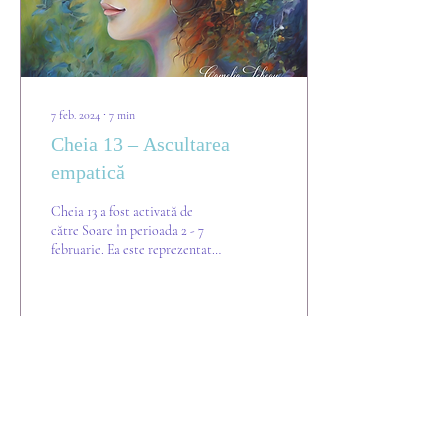
7 feb. 2024
∙
7
min
Cheia 13 – Ascultarea
empatică
Cheia 13 a fost activată de
către Soare în perioada 2 - 7
februarie. Ea este reprezentată
de Umbra: Discordiei, Darul:
Discernământului...
117
0
2