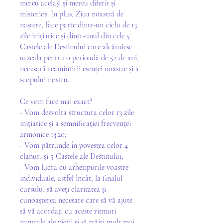
mereu același și mereu diferit și
misterios. În plus, Ziua noastră de
naștere, face parte dintr-un ciclu de 13
zile inițiatice și dintr-unul din cele 5
Castele ale Destinului care alcătuiesc
urzeala pentru o perioadă de 52 de ani,
necesară reamintirii esenței noastre și a
scopului nostru.
Ce vom face mai exact?
- Vom dezvolta structura celor 13 zile
inițiatice și a semnificației frecvenței
armonice 13:20;
- Vom pătrunde în povestea celor 4
clanuri și 5 Castele ale Destinului;
- Vom lucra cu arhetipurile voastre
individuale, astfel încât, la finalul
cursului să aveți claritatea și
cunoașterea necesare care să vă ajute
să vă acordați cu aceste ritmuri
naturale ale vieții și să trăiți mult mai