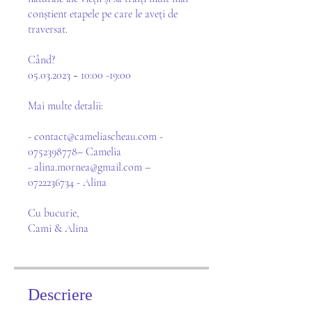
conștient etapele pe care le aveți de
traversat.
Când?
05.03.2023 ~ 10:00 -19:00
Mai multe detalii:
- contact@cameliascheau.com -
0752398778– Camelia
- alina.mornea@gmail.com –
0722236734 - Alina
Cu bucurie,
Cami & Alina
Descriere