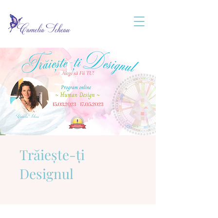
Trăiește-ți
Designul