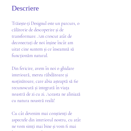
Descriere
Trăiește-ți Designul este un parcurs, o
călătorie de descoperire și de
transformare. Am crescut atât de
deconectați de noi înșine încât am
uitat cine suntem și ce înseamnă să
funcționăm natural.
Din fericire, avem în noi o ghidare
interioară, mereu răbdătoare și
susținătoare, care abia așteaptă să fie
recunoscută și integrată în viața
noastră de zi cu zi. Aceasta ne aliniază
cu natura noastră reală!
Cu cât devenim mai conștienți de
aspectele din interiorul nostru, cu atât
ne vom simți mai bine și vom fi mai