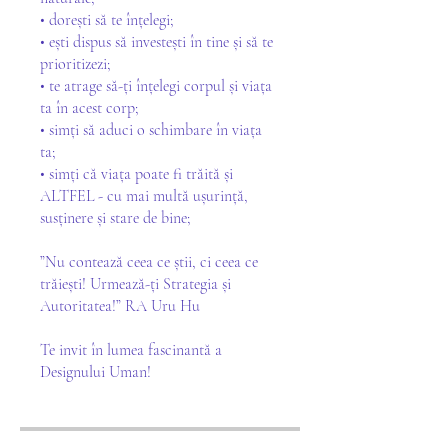
• dorești să te înțelegi;
• ești dispus să investești în tine și să te
prioritizezi;
• te atrage să-ți înțelegi corpul și viața
ta în acest corp;
• simți să aduci o schimbare în viața
ta;
• simți că viața poate fi trăită și
ALTFEL - cu mai multă ușurință,
susținere și stare de bine;
”Nu contează ceea ce știi, ci ceea ce
trăiești! Urmează-ți Strategia și
Autoritatea!” RA Uru Hu
Te invit în lumea fascinantă a