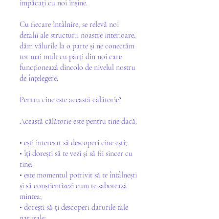
împăcați cu noi înșine.
Cu fiecare întâlnire, se relevă noi
detalii ale structurii noastre interioare,
dăm vălurile la o parte și ne conectăm
tot mai mult cu părți din noi care
funcționează dincolo de nivelul nostru
de înțelegere.
Pentru cine este această călătorie?
Această călătorie este pentru tine dacă:
• ești interesat să descoperi cine ești;
• îți dorești să te vezi și să fii sincer cu
tine;
• este momentul potrivit să te întâlnești
și să conștientizezi cum te sabotează
mintea;
• dorești să-ți descoperi darurile tale
naturale;