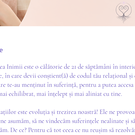
e
a Inimii este o călătorie de 21 de săptămâni în interi
le, în care devii conștient(ă) de codul tău relațional și
are te-au menținut în suferință, pentru a putea acces
mai echilibrat, mai înțelept și mai aliniat cu tine.
ațiilor este evoluția și trezirea noastră! Ele ne provoa
ne asumăm, să ne vindecăm suferințele nealinate și s
ăm. De ce? Pentru că tot ceea ce nu reușim să rezolv