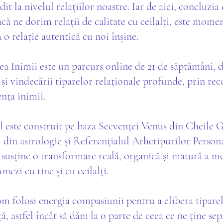
dit la nivelul relațiilor noastre. Iar de aici, concluzia 
că ne dorim relații de calitate cu ceilalți, este momen
o relație autentică cu noi înșine.
rea Inimii este un parcurs online de 21 de săptămâni, 
 și vindecării tiparelor relaționale profunde, prin re
ența inimii.
 este construit pe baza Secvenței Venus din Cheile G
 din astrologie și Referențialul Arhetipurilor Person
i susține o transformare reală, organică și matură a m
onezi cu tine și cu ceilalți.
om folosi energia compasiunii pentru a elibera tiparel
ță, astfel încât să dăm la o parte de ceea ce ne ține sep