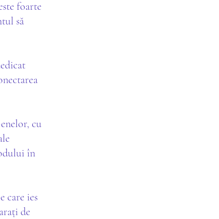
este foarte
tul să
dedicat
conectarea
enelor, cu
ale
odului în
e care ies
arați de