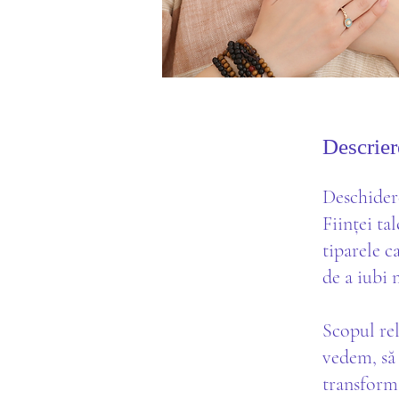
Descrier
Deschidere
Ființei ta
tiparele c
de a iubi 
Scopul rel
vedem, să 
transform