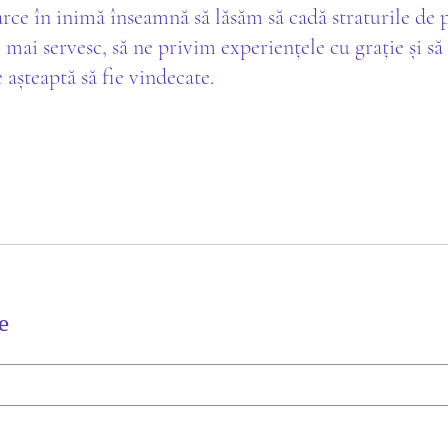
rce în inimă înseamnă să lăsăm să cadă straturile de 
 mai servesc, să ne privim experiențele cu grație și s
e așteaptă să fie vindecate.
e