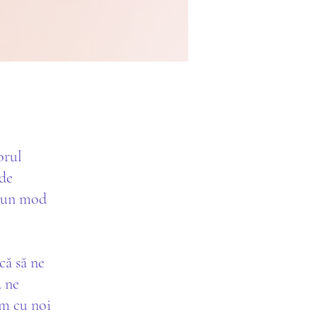
orul
 de
a un mod
că să ne
ă ne
ăm cu noi