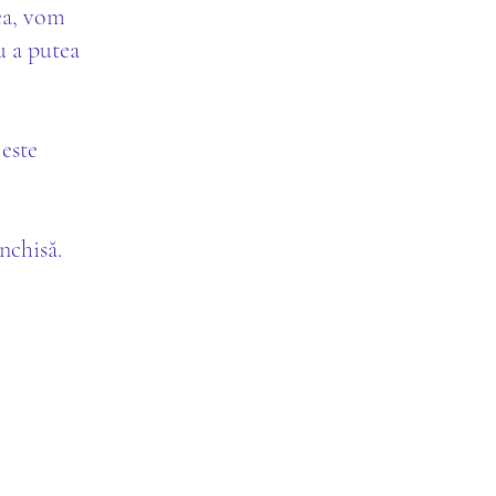
ea, vom
u a putea
este
nchisă.