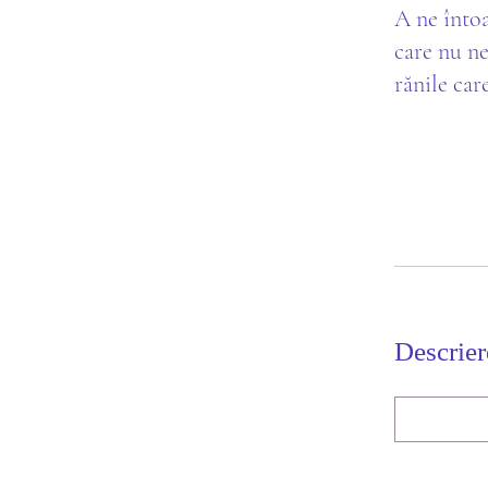
A ne întoa
care nu ne
rănile car
Descrier