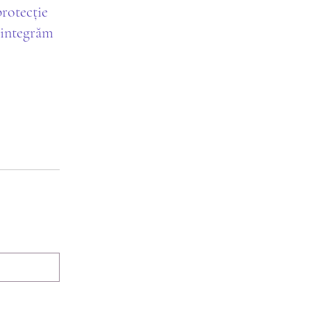
protecție
ă integrăm