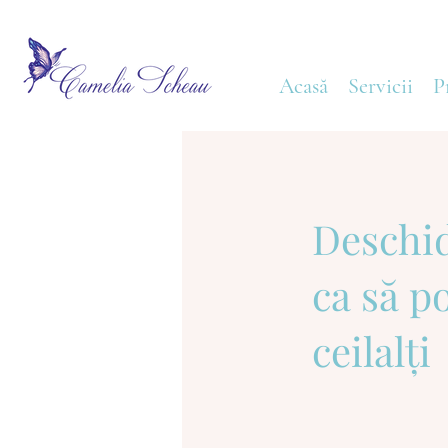
Acasă
Servicii
P
Deschid
ca să po
ceilalți