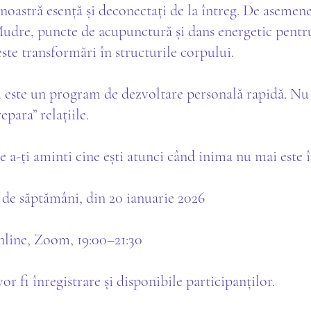
noastră esență și deconectați de la întreg. De asemen
Mudre, puncte de acupunctură și dans energetic pentr
ste transformări în structurile corpului.
u este un program de dezvoltare personală rapidă. Nu 
epara” relațiile.
e a-ți aminti cine ești atunci când inima nu mai este î
 de săptămâni, din 20 ianuarie 2026
nline, Zoom, 19:00–21:30
vor fi înregistrare și disponibile participanților.