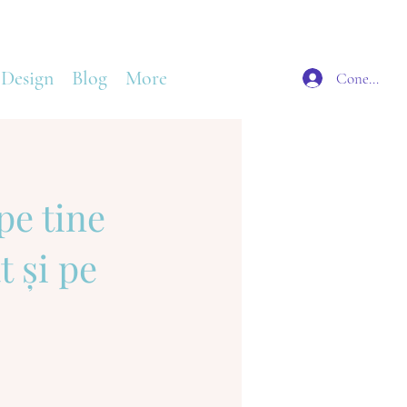
 Design
Blog
More
Conectează
pe tine
t și pe