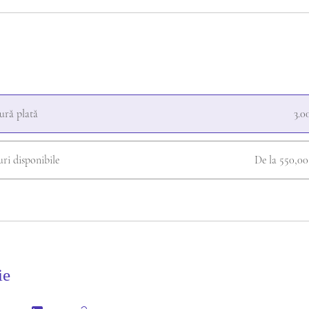
ură plată
3.
uri disponibile
De la 550,0
ie