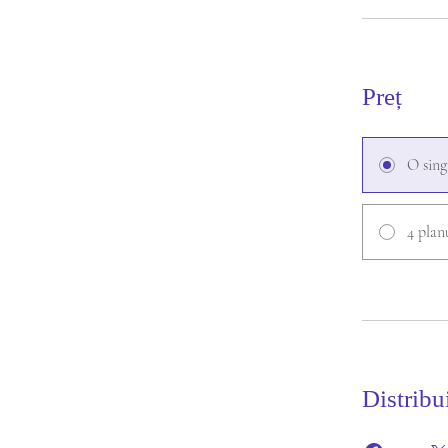
Preț
O sing
4 plan
Distribu