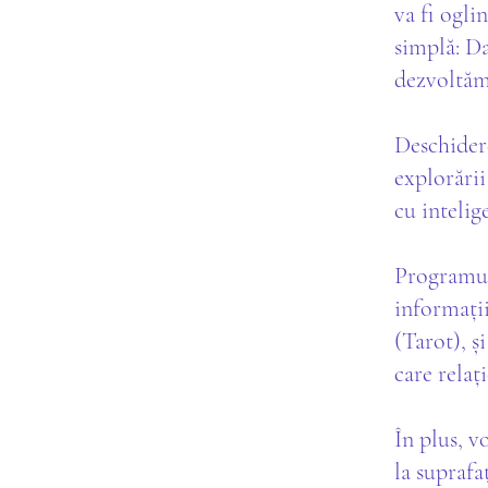
va fi oglin
simplă: Da
dezvoltăm 
​​Deschide
explorării
cu intelig
Programul
informații
(Tarot), ș
care relați
În plus, v
la suprafa