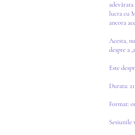
adevărata 
lucra cu 
ancora ace
Acesta, n
despre a „r
Este despr
Durata: 21
Format: o
Sesiunile 