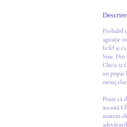
Descrier
Probabil c
agitație i
la fel și 
Sine. Din 
Cheia 51 (
un popas l
mesaj clar
Poate că d
această Ch
suntem che
adevăruril