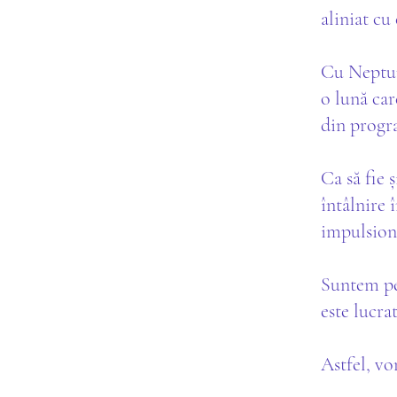
aliniat cu
Cu Neptun
o lună car
din progra
Ca să fie 
întâlnire 
impulsionâ
Suntem pe 
este lucra
Astfel, v