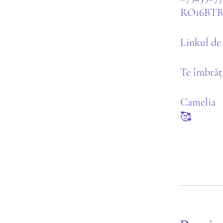
RO16BTRL
Linkul de 
Te îmbrăți
Camelia
🥰