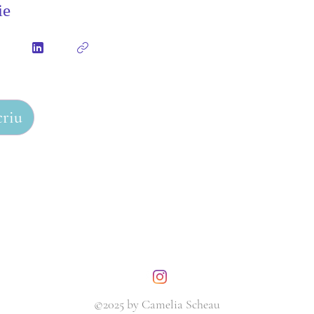
ie
criu
©2025 by Camelia Scheau