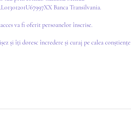
01301201U67997XX Banca Transilvania.
acces va fi oferit persoanelor înscrise.
șez și îți doresc încredere și curaj pe calea conștiențe