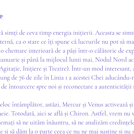
e
ă simți de ceva timp energia inițierii. Aceasta se simt
nternă, ca o stare ce îți spune că lucrurile nu pot să 
ca o chemare interioară de a păși într-o călătorie de ex
ianuarie și până la mijlocul lunii mai, Nodul Nord ac
Agitație, Inițiere și Trezire). Într-un mod interesant, 
ung de 76 de zile în Linia 1 a acestei Chei aducându-
 de întoarcere spre noi și reconectare a autenticității 
eloc întâmplător, astăzi, Mercur și Venus activează și
eie. Totodată, aici se află și Chiron. Astfel, vrem nu
mați să ne uităm înăuntru, să ne analizăm credințele
e și să dăm la o parte ceea ce nu ne mai susține și nu 