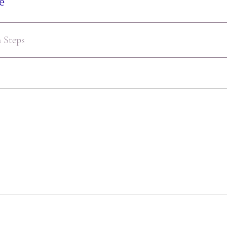
e
 Steps