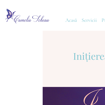
Acasă
Servicii
P
Inițier