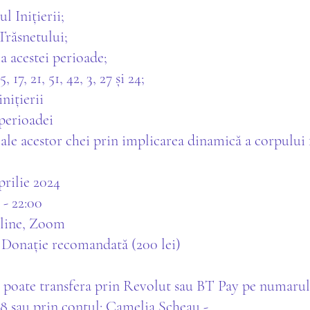
l Inițierii;
Trăsnetului;
a acestei perioade;
, 17, 21, 51, 42, 3, 27 și 24;
inițierii
perioadei
 ale acestor chei prin implicarea dinamică a corpului f
prilie 2024
 - 22:00
line, Zoom
: Donație recomandată (200 lei)
e poate transfera prin Revolut sau BT Pay pe numarul
8 sau prin contul: Camelia Scheau -