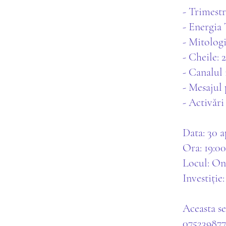
- Trimestru
- Energia 
- Mitologi
- Cheile: 25
- Canalul 
- Mesajul 
- Activări
Data: 30 a
Ora: 19:00
Locul: On
Investiție
Aceasta s
075239877