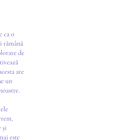
e ca o
mai rămână
plorare de
tivează
acesta are
ne un
noastre.
 ele
 vrem,
 și
mai este