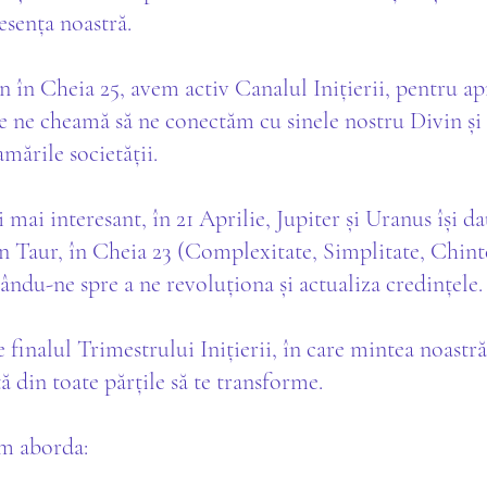
 esența noastră.
 în Cheia 25, avem activ Canalul Inițierii, pentru a
e ne cheamă să ne conectăm cu sinele nostru Divin și 
mările societății.
și mai interesant, în 21 Aprilie, Jupiter și Uranus își d
în Taur, în Cheia 23 (Complexitate, Simplitate, Chint
ndu-ne spre a ne revoluționa și actualiza credințele.
finalul Trimestrului Inițierii, în care mintea noastră 
tă din toate părțile să te transforme.
om aborda: