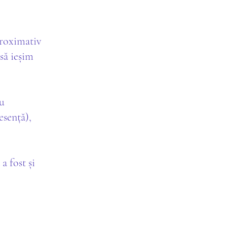
proximativ
să ieșim
au
esență),
a fost și