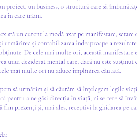
 un proiect, un business, o structură care să îmbunătăț
ea în care trăim.
există un curent la modă axat pe manifestare, setare 
și urmărirea și contabilizarea îndeaproape a rezultatel
obținute. De cele mai multe ori, această manifestare e
rea unui deziderat mental care, dacă nu este susținut 
 cele mai multe ori nu aduce împlinirea căutată.
em să urmărim și să căutăm să înțelegem legile vieți
ă pentru a ne găsi direcția în viață, ni se cere să înv
ă fim prezenți și, mai ales, receptivi la ghidarea pe ca
da: