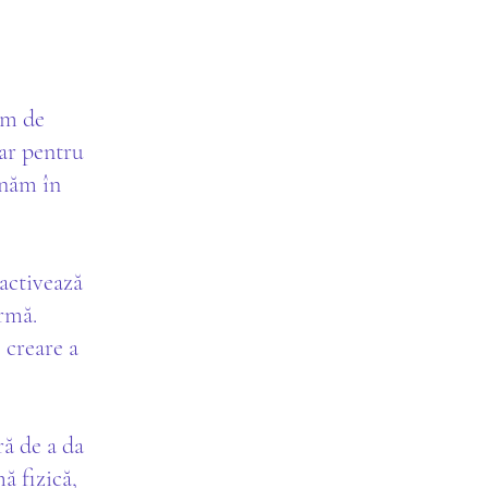
rm de
ar pentru
onăm în
 activează
ormă.
 creare a
ră de a da
ă fizică,