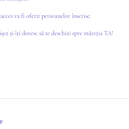
acces va fi oferit persoanelor înscrise.
șez și îți doresc să te deschizi spre măreția TA!
e