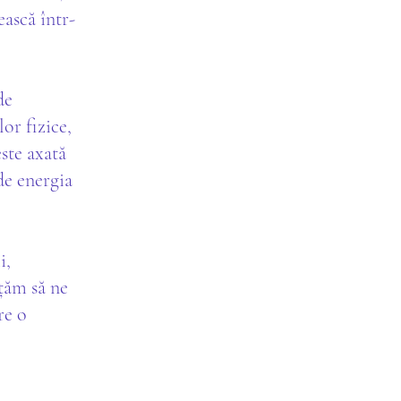
ească într-
de
or fizice,
ste axată
de energia
i,
ățăm să ne
re o