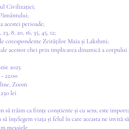
ul Civilizației;
 Pământului;
a acestei perioade;
, 23, 8, 20, 16, 35, 45, 12;
le corespondente Zeităților Maia și Lakshmi;
 ale acestor chei prin implicarea dinamică a corpului f
unie 2025
 - 22:00
line, Zoom
 250 lei
 să trăim ca ființe conștiente și cu sens, este import
să înțelegem viața și felul în care aceasta ne invită să
ăm mesajele.