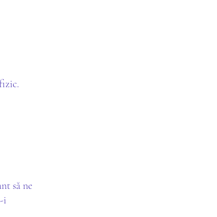
izic.
ant să ne
-i