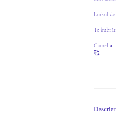
Linkul de 
Te îmbrăți
Camelia
🥰
Descrier