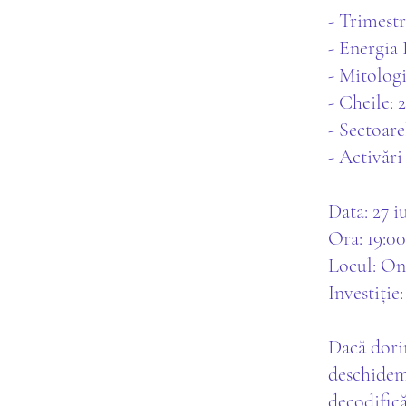
- Trimestr
- Energia
- Mitologi
- Cheile: 2
- Sectoare
- Activări
Data: 27 i
Ora: 19:00
Locul: On
Investiție:
Dacă dorim
deschidem 
decodific