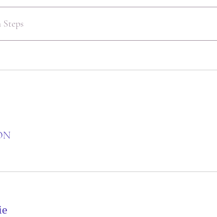
 Steps
RON
ie