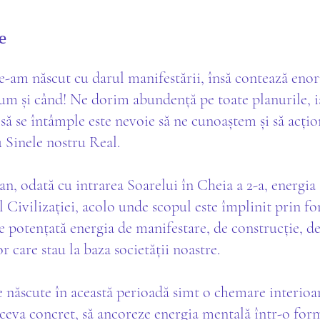
e
e-am născut cu darul manifestării, însă contează eno
cum și când! Ne dorim abundență pe toate planurile, i
 să se întâmple este nevoie să ne cunoaștem și să acți
u Sinele nostru Real.
 an, odată cu intrarea Soarelui în Cheia a 2-a, energia
 Civilizației, acolo unde scopul este împlinit prin f
te potențată energia de manifestare, de construcție, de
or care stau la baza societății noastre.
 născute în această perioadă simt o chemare interioa
 ceva concret, să ancoreze energia mentală într-o form