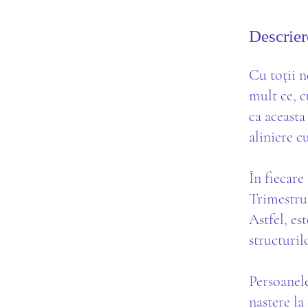
Descrier
Cu toții n
mult ce, 
ca aceasta
aliniere c
În fiecare
Trimestrul
Astfel, es
structuril
Persoanele
naștere la