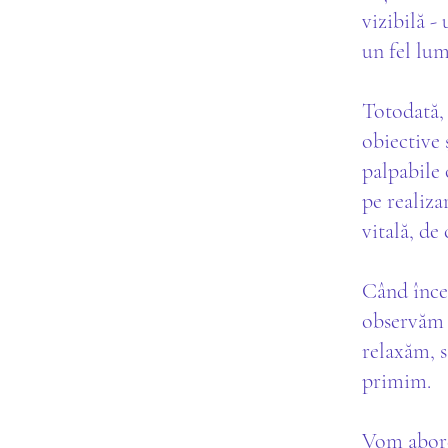
vizibilă -
un fel lum
Totodată, 
obiective 
palpabile 
pe realiza
vitală, de
Când încep
observăm c
relaxăm, s
primim.
Vom abor