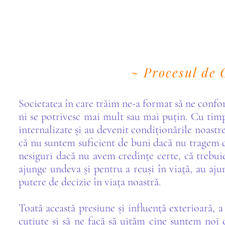
~ Procesul de
Societatea în care trăim ne-a format să ne confo
ni se potrivesc mai mult sau mai puțin. Cu timpu
internalizate și au devenit condiționările noastr
că nu suntem suficient de buni dacă nu tragem 
nesiguri dacă nu avem credințe certe, că trebu
ajunge undeva și pentru a reuși în viață, au aju
putere de decizie în viața noastră.
Toată această presiune și influență exterioară, 
cutiuțe și să ne facă să uităm cine suntem noi