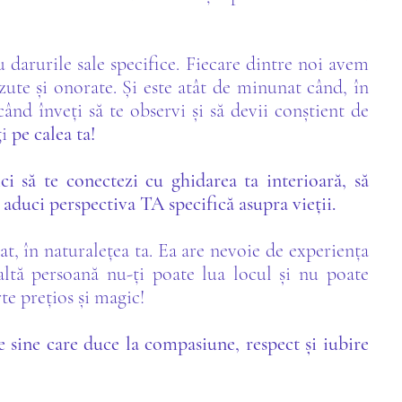
u darurile sale specifice. Fiecare dintre noi avem
ăzute și onorate. Și este atât de minunat când, în
 când înveți să te observi și să devii conștient de
gi
pe calea ta!
ci să te conectezi cu ghidarea ta interioară, să
ți aduci perspectiva TA specifică asupra vieții.
, în naturalețea ta. Ea are nevoie de experiența
 altă persoană nu-ți poate lua locul și nu poate
te prețios și magic!
e sine care duce la compasiune, respect și iubire