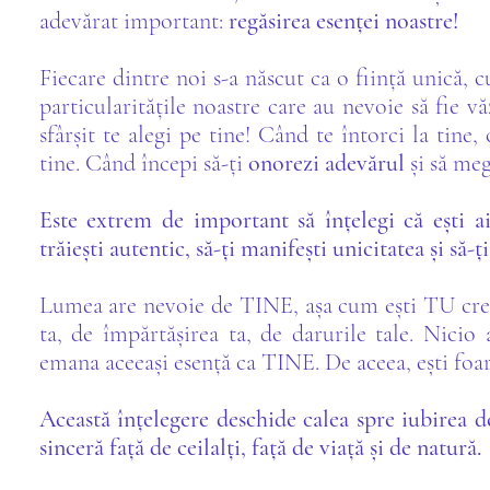
adevărat important:
r
egăsirea esenței noastre!
Fiecare dintre noi s-a născut ca o ființă unică, c
particularitățile noastre care au nevoie să fie v
sfârșit te alegi pe tine! Când te întorci la tine,
tine. Când începi să-ți
onorezi adevărul
și să me
Este extrem de important să înțelegi că ești ai
trăiești autentic, să-ți manifești unicitatea și să-
Lumea are nevoie de TINE, așa cum ești TU creat
ta, de împărtășirea ta, de darurile tale. Nicio
emana aceeași esență ca TINE. De aceea, ești foar
Această înțelegere deschide calea spre iubirea d
sinceră față de ceilalți, față de viață și de natură.