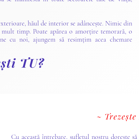
 exterioare, hăul de interior se adâncește. Nimic din
a mult timp. Poate apărea o amorțire temorară, o
udine cu noi, ajungem să resimțim acea chemare
ești TU?
~ Trezește
Cu această întrebare, sufletul nostru dorește să