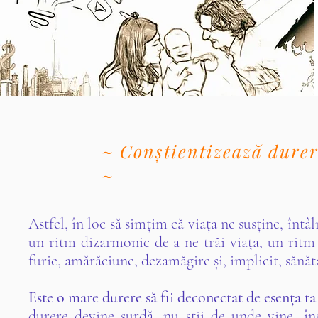
~ Conștientizează durere
~
Astfel, în loc să simțim că viața ne susține, înt
un ritm dizarmonic de a ne trăi viața, un ritm 
furie, amărăciune, dezamăgire și, implicit, sănăta
Este o mare durere să fii deconectat de esența ta i
durere devine surdă, nu știi de unde vine, îns