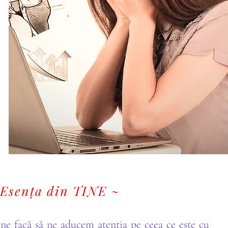
 Esența din TINE ~
 ne facă să ne aducem atenția pe ceea ce este cu