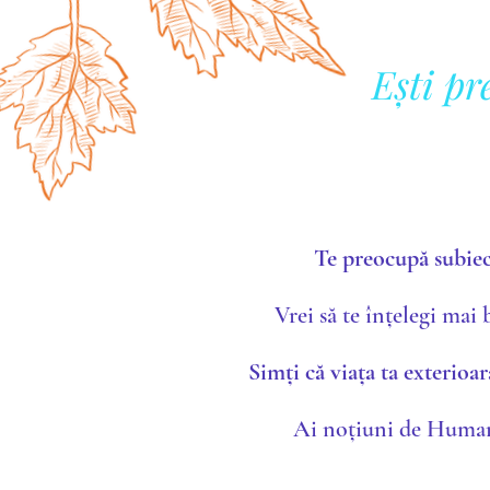
Ești pr
Te preocupă subiec
Vrei să te înțelegi mai
Simți că viața ta exterioar
Ai noțiuni de Human 