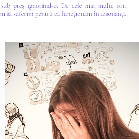
 sub preș ignorând-o. De cele mai multe ori,
gem să suferim pentru că funcționăm în disonanță