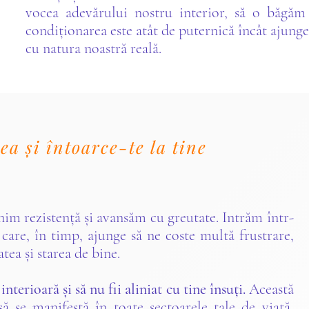
vocea adevărului nostru interior, să o băgăm
condiționarea este atât de puternică încât ajun
cu natura noastră reală.
a și întoarce-te la tine
âlnim rezistență și avansăm cu greutate. Intrăm într-
care, în timp, ajunge să ne coste multă frustrare,
tea și starea de bine.
nterioară și să nu fii aliniat cu tine însuți.
Această
ă se manifestă în toate sectoarele tale de viață,