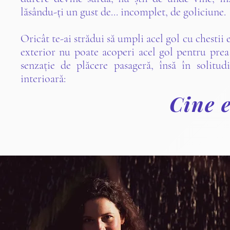
lăsându-ți un gust de... incomplet, de goliciune.
Oricât te-ai strădui să umpli acel gol cu chestii
exterior nu poate acoperi acel gol pentru pre
senzație de plăcere pasageră, însă în solit
interioară:
Cine 