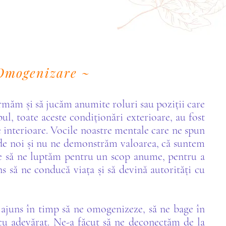
 Omogenizare ~
rmăm și să jucăm anumite roluri sau poziții care
l, toate aceste condiționări exterioare, au fost
e interioare. Vocile noastre mentale care ne spun
de noi și nu ne demonstrăm valoarea, că suntem
ie să ne luptăm pentru un scop anume, pentru a
ns să ne conducă viața și să devină autorități cu
a ajuns în timp să ne omogenizeze, să ne bage în
 cu adevărat. Ne-a făcut să ne deconectăm de la