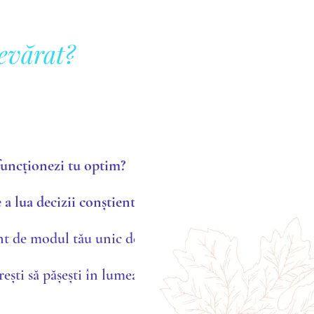
devărat?
 funcționezi tu optim?
 a lua decizii conștiente?
nt de modul tău unic de a fi?
rești să pășești în lumea