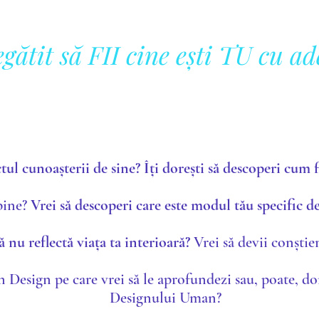
egătit să FII cine ești TU cu a
tul cunoașterii de sine?
Îți dorești să descoperi cum
 bine?
Vrei să descoperi care este modul tău specific de
ă nu reflectă viața ta interioară?
Vrei să devii conștie
Design pe care vrei să le aprofundezi sau, poate, d
o
Designului Uman?