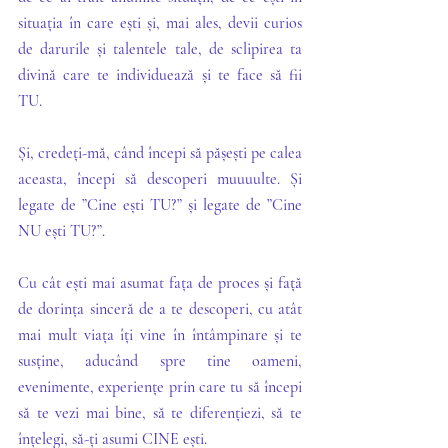
situația în care ești și, mai ales, devii curios 
de darurile și talentele tale, de sclipirea ta 
divină care te individuează și te face să fii 
TU.
Și, credeți-mă, când începi să pășești pe calea 
aceasta, începi să descoperi muuuulte. Și 
legate de ”Cine ești TU?” și legate de ”Cine 
NU ești TU?”.
Cu cât ești mai asumat fața de proces și față 
de dorința sinceră de a te descoperi, cu atât 
mai mult viața îți vine în întâmpinare și te 
susține, aducând spre tine oameni, 
evenimente, experiențe prin care tu să începi 
să te vezi mai bine, să te diferențiezi, să te 
înțelegi, să-ți asumi CINE ești.