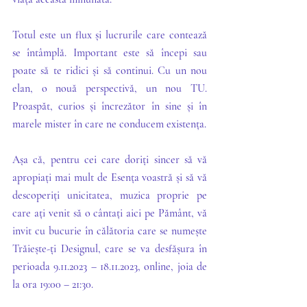
Totul este un flux și lucrurile care contează 
se întâmplă. Important este să începi sau 
poate să te ridici și să continui. Cu un nou 
elan, o nouă perspectivă, un nou TU. 
Proaspăt, curios și încrezător în sine și în 
marele mister în care ne conducem existența.
Așa că, pentru cei care doriți sincer să vă 
apropiați mai mult de Esența voastră și să vă 
descoperiți unicitatea, muzica proprie pe 
care ați venit să o cântați aici pe Pământ, vă 
invit cu bucurie în călătoria care se numește 
Trăiește-ți Designul, care se va desfășura în 
perioada 9.11.2023 – 18.11.2023, online, joia de 
la ora 19:00 – 21:30.