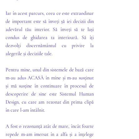
Iar în acest parcurs, ceea ce este extraodinar 
de important este să înveți șă iei decizii din 
adevărul tău interior. Să înveți să te lași 
condus de ghidarea ta interioară. Să îți 
dezvolți discernământul cu privire la 
alegerile și deciziile tale. 
Pentru mine, unul din sistemele de bază care 
m-au adus ACASĂ în mine și m-au susținut 
și mă susține în continuare în procesul de 
descoperire de sine este Sistemul Human 
Design, cu care am rezonat din prima clipă 
în care l-am întâlnit. 
A fost o rezonanță atât de mare, încât foarte 
repede m-am imersat în a alfa și a înțelege 