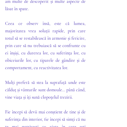
am multe de descoperit și multe aspecte de 
lăsat în spate. 
Ceea ce observ însă, este că lumea, 
majoritatea vrea soluții rapide, prin care 
totul să se restabilească în armonie și fericire, 
prin care să nu trebuiască să se confrunte cu 
ei înșiși, cu durerea lor, cu suferința lor, cu 
obiceiurile lor, cu tiparele de gândire și de 
comportament, cu reactivitatea lor. 
Mulți preferă să stea la suprafață unde este 
călduț și vânturile sunt domoale... până când, 
vine viața și îți sună clopoțelul trezirii.
Fie începi să devii mai conștient de tine și de 
suferința din interior, fie începi să simți că nu 
te mai potrivești cu viața în care ești 