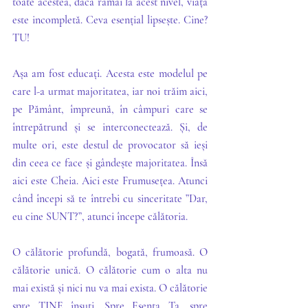
toate acestea, dacă rămâi la acest nivel, viața 
este incompletă. Ceva esențial lipsește. Cine? 
TU!
Așa am fost educați. Acesta este modelul pe 
care l-a urmat majoritatea, iar noi trăim aici, 
pe Pământ, împreună, în câmpuri care se 
întrepătrund și se interconectează. Și, de 
multe ori, este destul de provocator să ieși 
din ceea ce face și gândește majoritatea. Însă 
aici este Cheia. Aici este Frumusețea. Atunci 
când începi să te întrebi cu sinceritate ”Dar, 
eu cine SUNT?”, atunci începe călătoria. 
O călătorie profundă, bogată, frumoasă. O 
călătorie unică. O călătorie cum o alta nu 
mai există și nici nu va mai exista. O călătorie 
spre TINE însuți. Spre Esența Ta, spre 