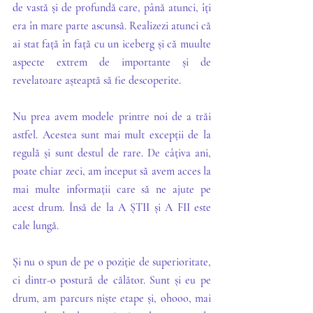
de vastă și de profundă care, până atunci, îți 
era în mare parte ascunsă. Realizezi atunci că 
ai stat față în față cu un iceberg și că muulte 
aspecte extrem de importante și de 
revelatoare așteaptă să fie descoperite.
Nu prea avem modele printre noi de a trăi 
astfel. Acestea sunt mai mult excepții de la 
regulă și sunt destul de rare. De câțiva ani, 
poate chiar zeci, am început să avem acces la 
mai multe informații care să ne ajute pe 
acest drum. Însă de la A ȘTII și A FII este 
cale lungă. 
Și nu o spun de pe o poziție de superioritate, 
ci dintr-o postură de călător. Sunt și eu pe 
drum, am parcurs niște etape și, ohooo, mai 