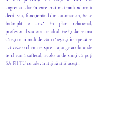
angrenat, dar în care erai mai mult adormit 
decât viu, funcționând din automatism, fie se 
întâmplă o criză în plan relațional, 
profesional sau oricare altul, fie îți dai seama 
că ești mai mult de cât trăiești și începe să se 
activeze o chemare spre a ajunge acolo unde 
te cheamă sufletul, acolo unde simți că poți 
SĂ FII TU cu adevărat și să strălucești.