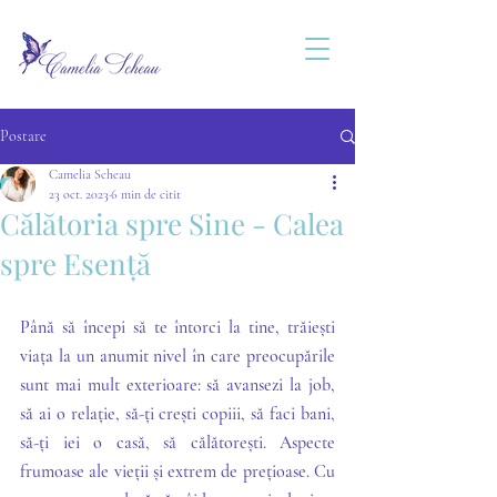
Postare
Camelia Scheau
23 oct. 2023
6 min de citit
Călătoria spre Sine - Calea
spre Esență
Până să începi să te întorci la tine, trăiești 
viața la un anumit nivel în care preocupările 
sunt mai mult exterioare: să avansezi la job, 
să ai o relație, să-ți crești copiii, să faci bani, 
să-ți iei o casă, să călătorești. Aspecte 
frumoase ale vieții și extrem de prețioase. Cu 