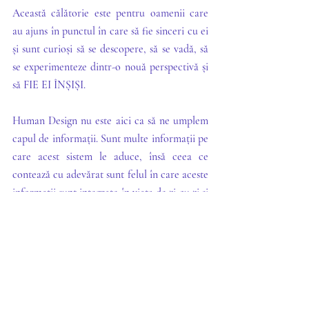
Această călătorie este pentru oamenii care 
au ajuns în punctul în care să fie sinceri cu ei 
și sunt curioși să se descopere, să se vadă, să 
se experimenteze dintr-o nouă perspectivă și 
să FIE EI ÎNȘIȘI. 
Human Design nu este aici ca să ne umplem 
capul de informații. Sunt multe informații pe 
care acest sistem le aduce, însă ceea ce 
contează cu adevărat sunt felul în care aceste 
informații sunt integrate în viața de zi cu zi și 
cum ele ne susțin să ne conectăm mai 
profund cu noi înșine și cu ceilalți. 
Ce contează cel mai mult este 
experimentarea, trăirea. Să dăm viață acestor 
informații și să vedem cum se aplică ele în 