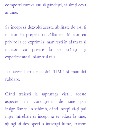
comporți cumva sau să gândești, să simți ceva 
anume. 
Să începi să dezvolți acestă abilitate de a-ți fi 
martor în propria ta călătorie. Martor cu 
privire la ce exprimi și manifești în afara ta și 
martor cu privire la ce trăiești și 
experimentezi înăuntrul tău.
Iar acest lucru necesită TIMP și muuultă 
răbdare. 
Când trăiești la suprafața vieții, aceste 
aspecte ale cunoașterii de sine par 
insignifiante. În schimb, când începi să-ți pui 
niște întrebări și începi să te aduci la tine, 
ajungi să descoperi o întreagă lume, extrem 