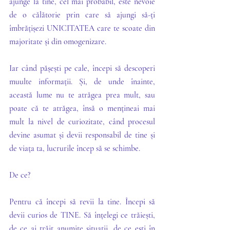
ajunge la tine, cel mai probabil, este nevoie 
de o călătorie prin care să ajungi să-ți 
îmbrățișezi UNICITATEA care te scoate din 
majoritate și din omogenizare.
Iar când pășești pe cale, începi să descoperi 
muulte informații. Și, de unde înainte, 
această lume nu te atrăgea prea mult, sau 
poate că te atrăgea, însă o mențineai mai 
mult la nivel de curiozitate, când procesul 
devine asumat și devii responsabil de tine și 
de viața ta, lucrurile încep să se schimbe. 
De ce?
Pentru că începi să revii la tine. Începi să 
devii curios de TINE. Să înțelegi ce trăiești, 
de ce ai trăit anumite situații, de ce ești în 