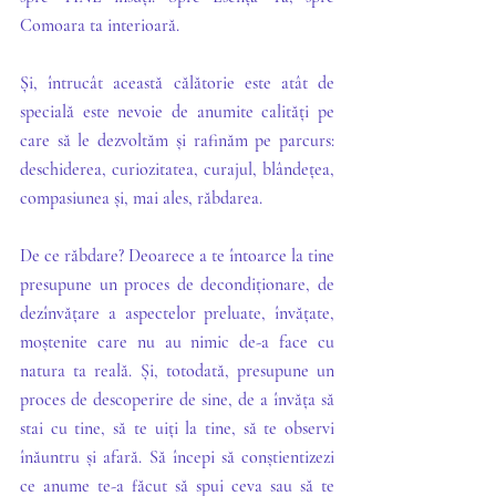
Comoara ta interioară. 
Și, întrucât această călătorie este atât de 
specială este nevoie de anumite calități pe 
care să le dezvoltăm și rafinăm pe parcurs: 
deschiderea, curiozitatea, curajul, blândețea, 
compasiunea și, mai ales, răbdarea. 
De ce răbdare? Deoarece a te întoarce la tine 
presupune un proces de decondiționare, de 
dezînvățare a aspectelor preluate, învățate, 
moștenite care nu au nimic de-a face cu 
natura ta reală. Și, totodată, presupune un 
proces de descoperire de sine, de a învăța să 
stai cu tine, să te uiți la tine, să te observi 
înăuntru și afară. Să începi să conștientizezi 
ce anume te-a făcut să spui ceva sau să te 