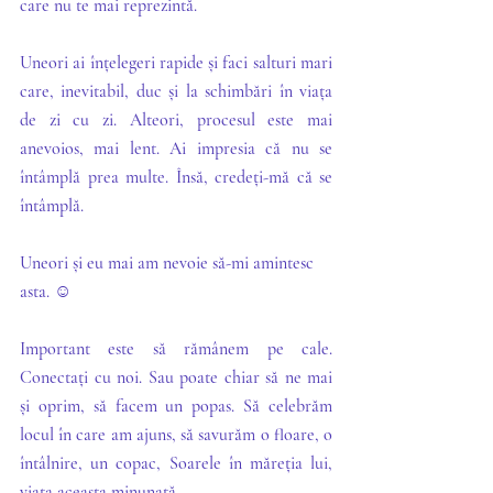
care nu te mai reprezintă.
Uneori ai înțelegeri rapide și faci salturi mari 
care, inevitabil, duc și la schimbări în viața 
de zi cu zi. Alteori, procesul este mai 
anevoios, mai lent. Ai impresia că nu se 
întâmplă prea multe. Însă, credeți-mă că se 
întâmplă. 
Uneori și eu mai am nevoie să-mi amintesc 
asta. 
☺️
Important este să rămânem pe cale. 
Conectați cu noi. Sau poate chiar să ne mai 
și oprim, să facem un popas. Să celebrăm 
locul în care am ajuns, să savurăm o floare, o 
întâlnire, un copac, Soarele în măreția lui, 
viața aceasta minunată. 