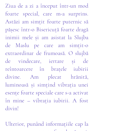
Ziua de a zi a început într-un mod 
foarte special, care m-a surprins. 
Astăzi am simțit foarte puternic să 
pășesc într-o Bisericuță foarte dragă 
inimii mele și am asistat la Slujba 
de Maslu pe care am simțit-o 
extraordinar de frumoasă. O slujbă 
de vindecare, iertare și de 
reîntoarcere în brațele iubirii 
divine. Am plecat hrănită, 
luminoasă și simțind vibrația unei 
esențe foarte speciale care s-a activat 
în mine – vibrația iubirii. A fost 
divin!
Ulterior, punând informațiile cap la 