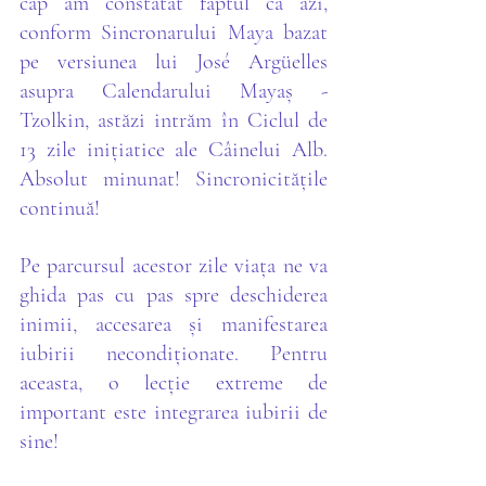
cap am constatat faptul că azi, 
conform Sincronarului Maya bazat 
pe versiunea lui José Argüelles 
asupra Calendarului Mayaș - 
Tzolkin, astăzi intrăm în Ciclul de 
13 zile inițiatice ale Câinelui Alb. 
Absolut minunat! Sincronicitățile 
continuă!
Pe parcursul acestor zile viața ne va 
ghida pas cu pas spre deschiderea 
inimii, accesarea și manifestarea 
iubirii necondiționate. Pentru 
aceasta, o lecție extreme de 
important este integrarea iubirii de 
sine!