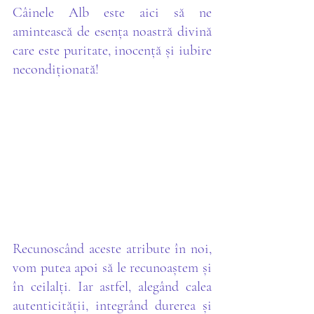
Câinele Alb este aici să ne 
amintească de esența noastră divină 
care este puritate, inocență și iubire 
necondiționată!
Recunoscând aceste atribute în noi, 
vom putea apoi să le recunoaștem și 
în ceilalți. Iar astfel, alegând calea 
autenticității, integrând durerea și 