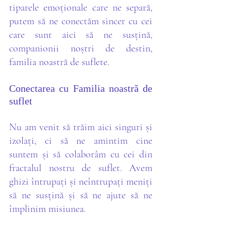
tiparele emoționale care ne separă, 
putem să ne conectăm sincer cu cei 
care sunt aici să ne susțină, 
companionii noștri de destin, 
familia noastră de suflete. 
Conectarea cu Familia noastră de 
suflet
Nu am venit să trăim aici singuri și 
izolați, ci să ne amintim cine 
suntem și să colaborâm cu cei din 
fractalul nostru de suflet. Avem 
ghizi întrupați și neîntrupați meniți 
să ne susțină și să ne ajute să ne 
împlinim misiunea. 