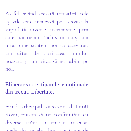
Astfel, având această tematică, cele 
13 zile care urmează pot scoate la 
suprafață diverse mecanisme prin 
care noi ne-am închis inima și am 
uitat cine suntem noi cu adevărat, 
am uitat de puritatea inimilor 
noastre și am uitat să ne iubim pe 
noi. 
Eliberarea de tiparele emoționale 
din trecut. Libertate.
Fiind arhetipul succesor al Lunii 
Roșii, putem să ne confruntăm cu 
diverse trăiri și emoții intense, 
unele dintre ele chiar creatoare de 