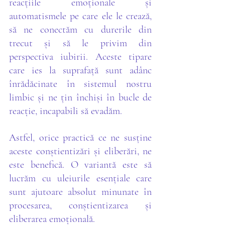
reacțiile emoționale și 
automatismele pe care ele le crează, 
să ne conectăm cu durerile din 
trecut și să le privim din 
perspectiva iubirii. Aceste tipare 
care ies la suprafață sunt adânc 
înrădăcinate în sistemul nostru 
limbic și ne țin închiși în bucle de 
reacție, incapabili să evadăm. 
Astfel, orice practică ce ne susține 
aceste conștientizări și eliberări, ne 
este benefică. O variantă este să 
lucrăm cu uleiurile esențiale care 
sunt ajutoare absolut minunate în 
procesarea, conștientizarea și 
eliberarea emoțională. 