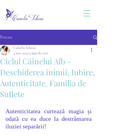
Postare
Camelia Scheau
4 nov. 2022
5 min de citit
Ciclul Câinelui Alb -
Deschiderea inimii, Iubire,
Autenticitate, Familia de
Suflete
Autenticitatea curtează magia și 
odată cu ea duce la destrămarea 
iluziei separării!