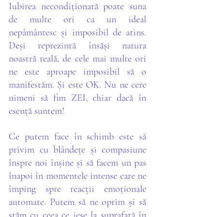
Iubirea necondiționată poate suna 
de multe ori ca un ideal 
nepâmântesc și imposibil de atins. 
Deși reprezintă însăși natura 
noastră reală, de cele mai multe ori 
ne este aproape imposibil să o 
manifestăm. Și este OK. Nu ne cere 
nimeni să fim ZEI, chiar dacă în 
esență suntem! 
Ce putem face în schimb este să 
privim cu blândețe și compasiune 
înspre noi înșine și să facem un pas 
înapoi în momentele intense care ne 
împing spre reacții emoționale 
automate. Putem să ne oprim și să 
stăm cu ceea ce iese la suprafață în 