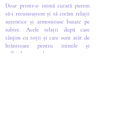
Doar printr-o inimă curată putem 
să-i recunoaștem și să creăm relații 
autentice și armonioase bazate pe 
iubire. Acele relații după care 
tânjim cu toții și care sunt atât de 
hrănitoare pentru inimile și 
sufletele noastre! 
Viața lucrează pentru noi, nu 
împotriva noastră, iar orice obstacol 
care ne iese acum în cale poate fi 
alchimizat și eliberat în energia 
iubirii, atâta timp cât ne dăm timp 
și spațiu să ne întoarcem în inimile 
noastre.