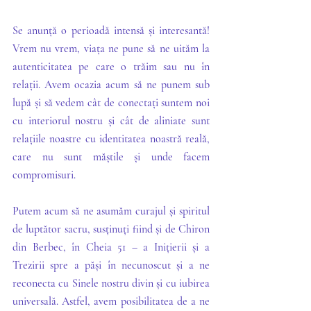
Se anunță o perioadă intensă și interesantă! 
Vrem nu vrem, viața ne pune să ne uităm la 
autenticitatea pe care o trăim sau nu în 
relații. Avem ocazia acum să ne punem sub 
lupă și să vedem cât de conectați suntem noi 
cu interiorul nostru și cât de aliniate sunt 
relațiile noastre cu identitatea noastră reală, 
care nu sunt măștile și unde facem 
compromisuri. 
Putem acum să ne asumăm curajul și spiritul 
de luptător sacru, susținuți fiind și de Chiron 
din Berbec, în Cheia 51 – a Inițierii și a 
Trezirii spre a păși în necunoscut și a ne 
reconecta cu Sinele nostru divin și cu iubirea 
universală. Astfel, avem posibilitatea de a ne 