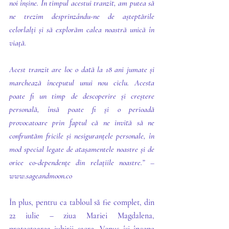
noi înșine. În timpul acestui tranzit, am putea să 
ne trezim desprinzându-ne de așteptările 
celorlalți și să explorăm calea noastră unică în 
viață. 
Acest tranzit are loc o dată la 18 ani jumate și 
marchează începutul unui nou ciclu. Acesta 
poate fi un timp de descoperire și creștere 
personală, însă poate fi și o perioadă 
provocatoare prin faptul că ne invită să ne 
confruntăm fricile și nesiguranțele personale, în 
mod special legate de atașamentele noastre și de 
orice co-dependențe din relațiile noastre.” – 
www.sageandmoon.co
În plus, pentru ca tabloul să fie complet, din 
22 iulie – ziua Mariei Magdalena, 