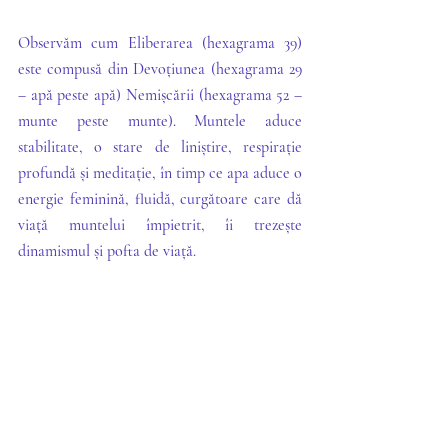
Observăm cum Eliberarea (hexagrama 39) 
este compusă din Devoțiunea (hexagrama 29 
– apă peste apă) Nemișcării (hexagrama 52 – 
munte peste munte). Muntele aduce 
stabilitate, o stare de liniștire, respirație 
profundă și meditație, în timp ce apa aduce o 
energie feminină, fluidă, curgătoare care dă 
viață muntelui împietrit, îi trezește 
dinamismul și pofta de viață. 