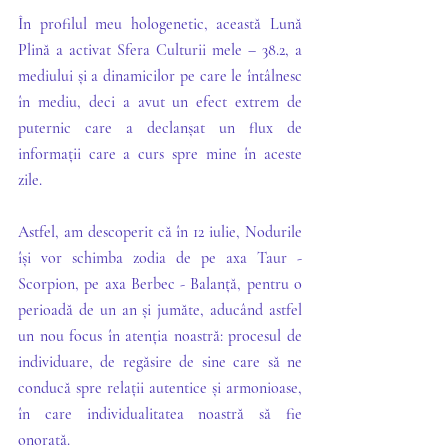
În profilul meu hologenetic, această Lună 
Plină a activat Sfera Culturii mele – 38.2, a 
mediului și a dinamicilor pe care le întâlnesc 
în mediu, deci a avut un efect extrem de 
puternic care a declanșat un flux de 
informații care a curs spre mine în aceste 
zile. 
Astfel, am descoperit că în 12 iulie, Nodurile 
își vor schimba zodia de pe axa Taur - 
Scorpion, pe axa Berbec - Balanță, pentru o 
perioadă de un an și jumăte, aducând astfel 
un nou focus în atenția noastră: procesul de 
individuare, de regăsire de sine care să ne 
conducă spre relații autentice și armonioase, 
în care individualitatea noastră să fie 
onorată.