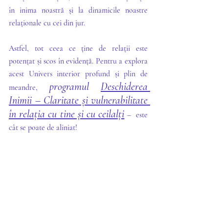
în inima noastră și la dinamicile noastre 
relaționale cu cei din jur. 
Astfel, tot ceea ce ține de relații este 
potențat și scos în evidență. Pentru a explora 
acest Univers interior profund și plin de 
programul 
Deschiderea 
meandre, 
Inimii – Claritate și vulnerabilitate 
în relația cu tine și cu ceilalți
 –  este 
cât se poate de aliniat!