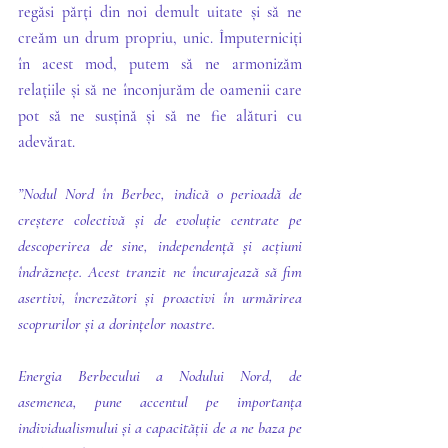
regăsi părți din noi demult uitate și să ne 
creăm un drum propriu, unic. Împuterniciți 
în acest mod, putem să ne armonizăm 
relațiile și să ne înconjurăm de oamenii care 
pot să ne susțină și să ne fie alături cu 
adevărat.
”Nodul Nord în Berbec, indică o perioadă de 
creștere colectivă și de evoluție centrate pe 
descoperirea de sine, independență și acțiuni 
îndrăznețe. Acest tranzit ne încurajează să fim 
asertivi, încrezători și proactivi în urmărirea 
scoprurilor și a dorințelor noastre.
Energia Berbecului a Nodului Nord, de 
asemenea, pune accentul pe importanța 
individualismului și a capacității de a ne baza pe 