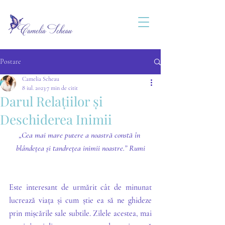
Postare
Camelia Scheau
8 iul. 2023
7 min de citit
Darul Relațiilor și
Deschiderea Inimii
„Cea mai mare putere a noastră constă în 
blândețea și tandrețea inimii noastre.” Rumi
Este interesant de urmărit cât de minunat 
lucrează viața și cum știe ea să ne ghideze 
prin mișcările sale subtile. Zilele acestea, mai 