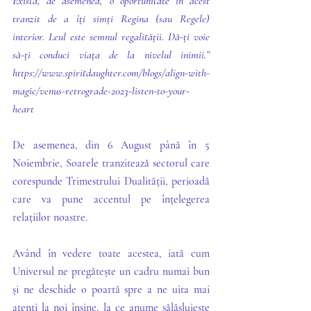
Există, de asemenea, o oportunitate în acest 
tranzit de a îți simți Regina (sau Regele) 
interior. Leul este semnul regalității. Dă-ți voie 
să-ți conduci viața de la nivelul inimii.” 
https://www.spiritdaughter.com/blogs/align-with-
magic/venus-retrograde-2023-listen-to-your-
heart
De asemenea, din 6 August până în 5 
Noiembrie, Soarele tranzitează sectorul care 
corespunde Trimestrului Dualității, perioadă 
care va pune accentul pe înțelegerea 
relațiilor noastre. 
Având în vedere toate acestea, iată cum 
Universul ne pregătește un cadru numai bun 
și ne deschide o poartă spre a ne uita mai 
atenți la noi înșine, la ce anume sălășluiește 