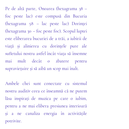
Pe de altă parte, Onoarea (hexagrama 38 – 
foc peste lac) este compusă din Bucuria 
(hexagrama 58 – lac peste lac) Dorinței 
(hexagrama 30 – foc peste foc). Scopul luptei 
este eliberarea bucuriei de a trăi, a iubirii de 
viață și alinierea cu dorințele pure ale 
sufletului nostru astfel încât viața să însemne 
mai mult decât o zbatere pentru 
supraviețuire și să aibă un scop mai înalt. 
Ambele chei sunt conectate cu sistemul 
nostru auditiv ceea ce înseamnă că ne putem 
lăsa inspirați de muzica pe care o iubim, 
pentru a ne mai elibera presiunea interioară 
și a ne canaliza energia în activitățile 
potrivite. 