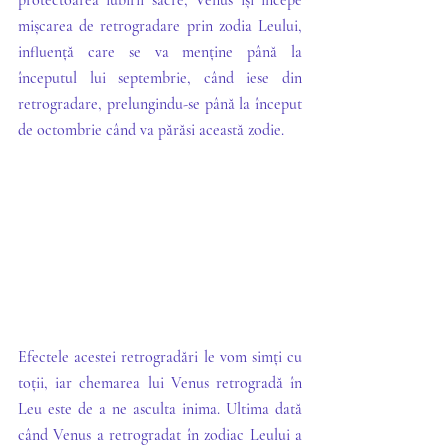
protectoarea iubirii sacre, Venus își începe 
mișcarea de retrogradare prin zodia Leului, 
influență care se va menține până la 
începutul lui septembrie, când iese din 
retrogradare, prelungindu-se până la început 
de octombrie când va părăsi această zodie. 
Efectele acestei retrogradări le vom simți cu 
toții, iar chemarea lui Venus retrogradă în 
Leu este de a ne asculta inima. Ultima dată 
când Venus a retrogradat în zodiac Leului a 