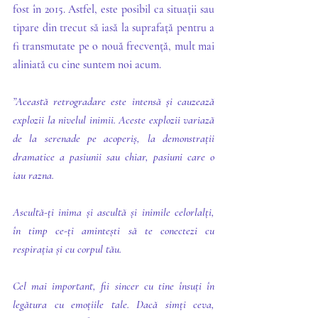
fost în 2015. Astfel, este posibil ca situații sau 
tipare din trecut să iasă la suprafață pentru a 
fi transmutate pe o nouă frecvență, mult mai 
aliniată cu cine suntem noi acum. 
”Această retrogradare este intensă și cauzează 
explozii la nivelul inimii. Aceste explozii variază 
de la serenade pe acoperiș, la demonstrații 
dramatice a pasiunii sau chiar, pasiuni care o 
iau razna. 
Ascultă-ți inima și ascultă și inimile celorlalți, 
în timp ce-ți amintești să te conectezi cu 
respirația și cu corpul tău.
Cel mai important, fii sincer cu tine însuți în 
legătura cu emoțiile tale. Dacă simți ceva, 