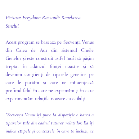
Pictura: Freydoon Rassouli: Revelarea 
Sinelui
Acest program se bazează pe Secvența Venus 
din Calea de Aur din sistemul Cheile 
Genelor și este construit astfel încât să pășim 
treptat în adâncul ființei noastre și să 
devenim conștienți de tiparele genetice pe 
care le purtăm și care ne influențează 
profund felul în care ne exprimăm și în care 
experimentăm relațiile noastre cu ceilalți. 
”Secvența Venus îți pune la dispoziție o hartă a 
tiparelor tale din cadrul tuturor relațiilor. Ea îți 
indică etapele și contextele în care te închizi, te 
ascunzi și te învinuiești sau îți proiectezi 