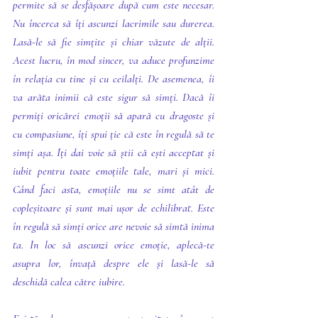
permite să se desfășoare după cum este necesar. 
Nu încerca să îți ascunzi lacrimile sau durerea. 
Lasă-le să fie simțite și chiar văzute de alții. 
Acest lucru, în mod sincer, va aduce profunzime 
în relația cu tine și cu ceilalți. De asemenea, îi 
va arăta inimii că este sigur să simți. Dacă îi 
permiți oricărei emoții să apară cu dragoste și 
cu compasiune, îți spui ție că este în regulă să te 
simți așa. Îți dai voie să știi că ești acceptat și 
iubit pentru toate emoțiile tale, mari și mici. 
Când faci asta, emoțiile nu se simt atât de 
copleșitoare și sunt mai ușor de echilibrat. Este 
în regulă să simți orice are nevoie să simtă inima 
ta. În loc să ascunzi orice emoție, aplecă-te 
asupra lor, învață despre ele și lasă-le să 
deschidă calea către iubire.