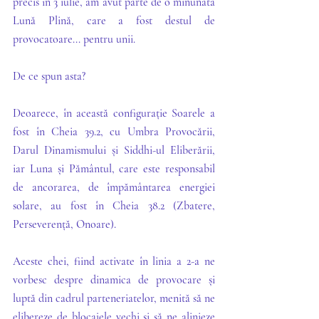
precis în 3 iulie, am avut parte de o minunată 
Lună Plină, care a fost destul de 
provocatoare... pentru unii.
De ce spun asta? 
Deoarece, în această configurație Soarele a 
fost în Cheia 39.2, cu Umbra Provocării, 
Darul Dinamismului și Siddhi-ul Eliberării, 
iar Luna și Pământul, care este responsabil 
de ancorarea, de împământarea energiei 
solare, au fost în Cheia 38.2 (Zbatere, 
Perseverență, Onoare).
Aceste chei, fiind activate în linia a 2-a ne 
vorbesc despre dinamica de provocare și 
luptă din cadrul parteneriatelor, menită să ne 
elibereze de blocajele vechi și să ne alinieze 