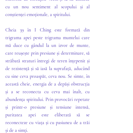
cu un nou sentiment al scopului și al 
conștienței emoționale, a spiritului. 
Cheia 39 în I Ching este formată din 
trigrama apei peste trigrama muntelui care 
mă duce cu gândul la un izvor de munte, 
care reușește prin presiune și determinare, să 
străbată straturi întregi de teren înțepenit și 
de rezistență și să iasă la suprafață, aducând 
cu sine ceva proaspăt, ceva nou. Se simte, în 
această cheie, energia de a depăși obstrucția 
și a se reconecta cu ceva mai înalt, cu 
abundența spiritului. Prin provocări repetate 
și printr-o presiune și tensiune intensă, 
puritatea apei este eliberată să se 
reconecteze cu viața și cu pasiunea de a trăi 
și de a simți. 