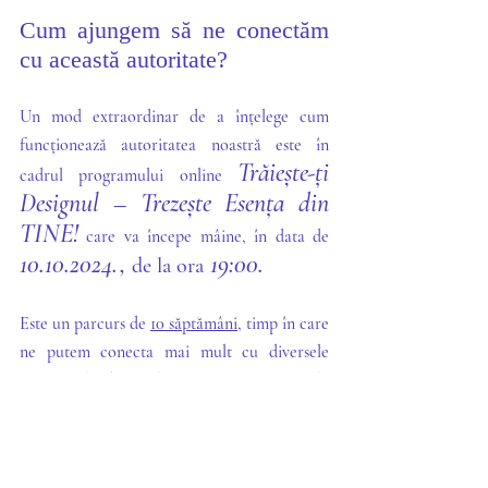
Cum ajungem să ne conectăm 
cu această autoritate?
Un mod extraordinar de a înțelege cum 
funcționează autoritatea noastră este în 
Trăiește-ți 
cadrul programului online 
Designul – Trezește Esența din 
TINE!
 care va începe mâine, în data de
10.10.2024., 
 19:00.
de la ora
Este un parcurs de 
10 săptămâni
, timp în care 
ne putem conecta mai mult cu diversele 
aspecte ale designului nostru, pe care să le 
înțelegem, să începem să le simțim și să le 
observăm în viața noastră de zi cu zi.