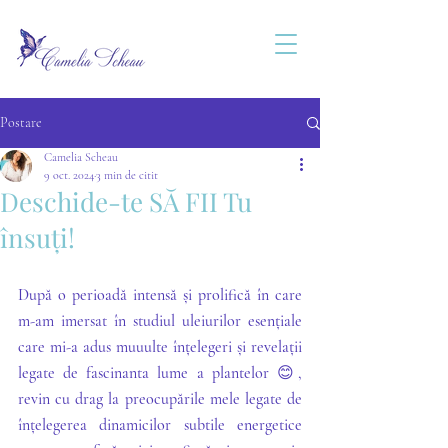
Postare
Camelia Scheau
9 oct. 2024
3 min de citit
Deschide-te SĂ FII Tu
însuți!
După o perioadă intensă și prolifică în care 
m-am imersat în studiul uleiurilor esențiale 
care mi-a adus muuulte înțelegeri și revelații 
legate de fascinanta lume a plantelor 
😊
, 
revin cu drag la preocupările mele legate de 
înțelegerea dinamicilor subtile energetice 