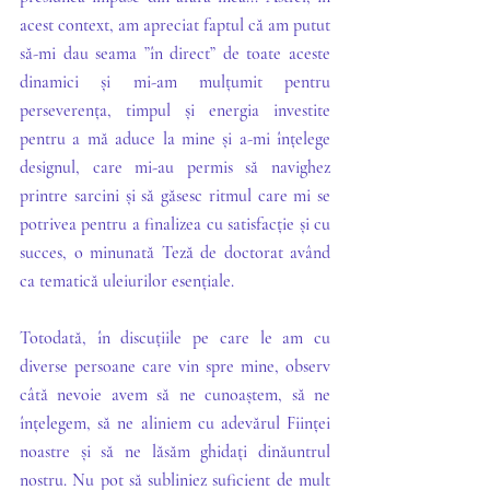
acest context, am apreciat faptul că am putut 
să-mi dau seama ”în direct” de toate aceste 
dinamici și mi-am mulțumit pentru 
perseverența, timpul și energia investite 
pentru a mă aduce la mine și a-mi înțelege 
designul, care mi-au permis să navighez 
printre sarcini și să găsesc ritmul care mi se 
potrivea pentru a finalizea cu satisfacție și cu 
succes, o minunată Teză de doctorat având 
ca tematică uleiurilor esențiale.
Totodată, în discuțiile pe care le am cu 
diverse persoane care vin spre mine, observ 
câtă nevoie avem să ne cunoaștem, să ne 
înțelegem, să ne aliniem cu adevărul Ființei 
noastre și să ne lăsăm ghidați dinăuntrul 
nostru. Nu pot să subliniez suficient de mult 