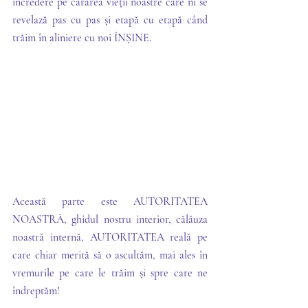
încredere pe cărarea vieții noastre care ni se 
revelază pas cu pas și etapă cu etapă când 
trăim în aliniere cu noi ÎNȘINE.
Această parte este AUTORITATEA 
NOASTRĂ, ghidul nostru interior, călăuza 
noastră internă, AUTORITATEA reală pe 
care chiar merită să o ascultăm, mai ales în 
vremurile pe care le trăim și spre care ne 
îndreptăm!