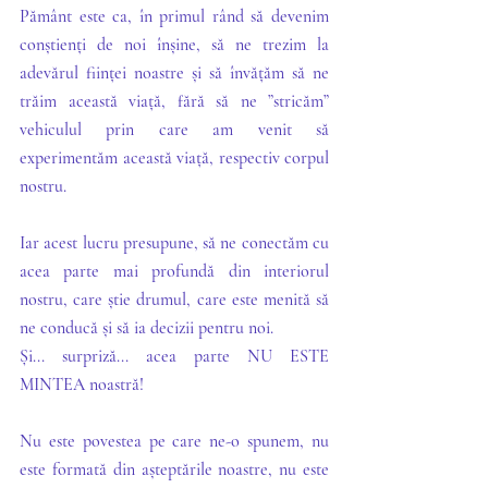
Pământ este ca, în primul rând să devenim 
conștienți de noi înșine, să ne trezim la 
adevărul ființei noastre și să învățăm să ne 
trăim această viață, fără să ne ”stricăm” 
vehiculul prin care am venit să 
experimentăm această viață, respectiv corpul 
nostru.
Iar acest lucru presupune, să ne conectăm cu 
acea parte mai profundă din interiorul 
nostru, care știe drumul, care este menită să 
ne conducă și să ia decizii pentru noi.
Și... surpriză... acea parte NU ESTE 
MINTEA noastră!
Nu este povestea pe care ne-o spunem, nu 
este formată din așteptările noastre, nu este 