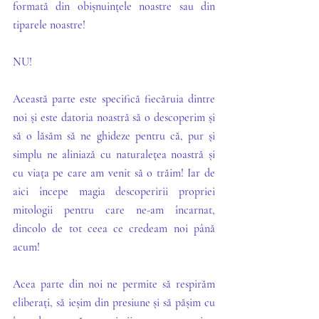
formată din obișnuințele noastre sau din 
tiparele noastre!
NU!
Această parte este specifică fiecăruia dintre 
noi și este datoria noastră să o descoperim și 
să o lăsăm să ne ghideze pentru că, pur și 
simplu ne aliniază cu naturalețea noastră și 
cu viața pe care am venit să o trăim! Iar de 
aici începe magia descoperirii propriei 
mitologii pentru care ne-am încarnat, 
dincolo de tot ceea ce credeam noi până 
acum!
Acea parte din noi ne permite să respirăm 
eliberați, să ieșim din presiune și să pășim cu 