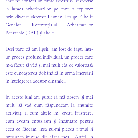
care ne conferă unicitate fiecăruia, respectiv 
la lumea arhetipurilor pe care o explorez 
prin diverse sisteme: Human Design, Cheile 
Genelor, Referențialul Arhetipurilor 
Personale (RAP) și altele.
Deși pare că am lipsit, am fost de fapt, într-
un proces profund individual, un proces care 
m-a făcut să văd și mai mult cât de valoroasă 
este cunoașterea dobândită în urma imersării 
în înțelegerea acestor dinamici.
În aceste luni am putut să mă observ și mai 
mult, să văd cum răspundeam la anumite 
activități și cum altele îmi creau frustrare, 
cum aveam entuziasm și încântare pentru 
ceea ce făceam, însă nu-mi plăcea ritmul și 
presiunea impuse din afara mea... Astfel, în 